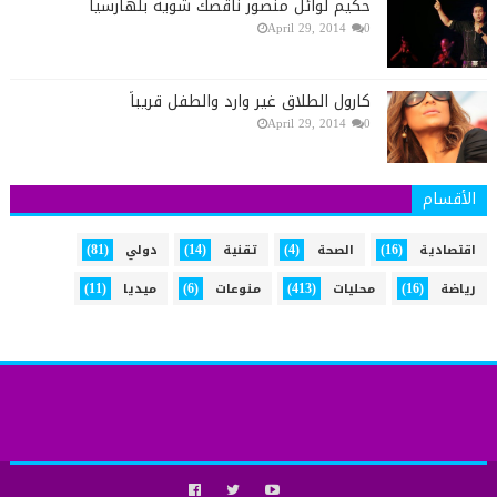
حكيم لوائل منصور ناقصك شوية بلهارسيا
April 29, 2014
0
كارول الطلاق غير وارد والطفل قريباً
April 29, 2014
0
الأقسام
(81)
(14)
(4)
(16)
اقتصادية
الصحة
تقنية
دولي
(11)
(6)
(413)
(16)
رياضة
محليات
منوعات
ميديا