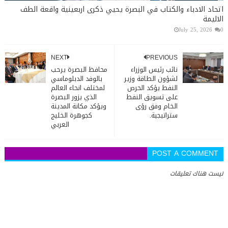
اتحاد الادباء والكتاب في البصرة يحيي ذكرى اربعينية واقعة الطف
الاليمة
July 25, 2026
0
NEXT
PREVIOUS
نائب رئيس الوزراء
محافظ البصرة يرحب
لشؤون الطاقة وزير
بالوفد الدبلوماسي
النفط يؤكد الحرص
لمختلف انحاء العالم
على تسويق النفط
الذي يزور البصرة
الخام وفق رؤى
ويؤكد مكانة المدينة
ستراتيجية.
كجوهرة الخليج
العربي
POST A COMMENT
ليست هناك تعليقات