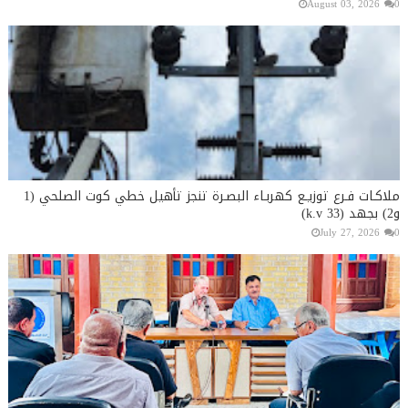
August 03, 2026
0
ملاكـات فـرع توزيـع كهربـاء البصـرة تنجز تأهيل خطي كوت الصلحي (1
و2) بجهد (33 k.v)
July 27, 2026
0