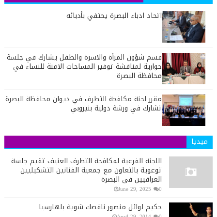
اتحاد ادباء البصرة يحتفي بأدبائه
قسم شؤون المرأة والاسرة والطفل يشارك في جلسة
حوارية لمناقشة توفير المساحات الامنة للنساء في
محافظة البصرة
مقرر لجنة مكافحة التطرف في ديوان محافظة البصرة
تشارك في ورشة دولية بنيروبي
ميديا
اللجنة الفرعية لمكافحة التطرف العنيف تقيم جلسة
توعوية بالتعاون مع جمعية الفنانين التشكيليين
العراقيين في البصرة
June 29, 2025
0
حكيم لوائل منصور ناقصك شوية بلهارسيا
April 29, 2014
0