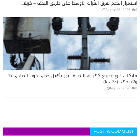
استمرار الدعم لفرق الفرات الأوسط على طريق النجف – كربلاء
August 03, 2026
0
ملاكـات فـرع توزيـع كهربـاء البصـرة تنجز تأهيل خطي كوت الصلحي (1
و2) بجهد (33 k.v)
July 27, 2026
0
POST A COMMENT