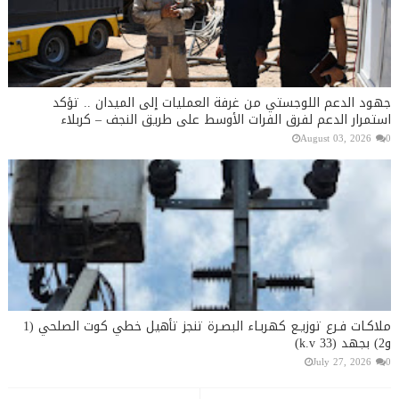
جهود الدعم اللوجستي من غرفة العمليات إلى الميدان .. تؤكد
استمرار الدعم لفرق الفرات الأوسط على طريق النجف – كربلاء
August 03, 2026
0
ملاكـات فـرع توزيـع كهربـاء البصـرة تنجز تأهيل خطي كوت الصلحي (1
و2) بجهد (33 k.v)
July 27, 2026
0