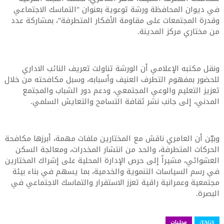
في ديوان المحافظة ورشة توعوية بعنوان "التماسك الاجتماعي
وقدرة المجتمعات على مقاومة الأفكار المتطرفة"، بمشاركة عدد
من مختاري مركز المدينة.
ونقل مكتبه الإعلامي أن الورشة تناولت تعريف النائب الاداري
للحضور بمفهوم التطرف العنيف وأسبابه، وسبل مكافحته من خلال
تعزيز التعليم والوعي المجتمعي، ودعم دور الشباب والمجتمع
المدني، إلى جانب نشر ثقافة التسامح والتعايش السلمي.
وبيّن أن العامري ناقش مع المختارين ملفات مهمة، أبرزها مكافحة
الحركات المتطرفة، والحد من انتشار المخدرات، ومعالجة السكن
العشوائي، مشيراً إلى حرص الإدارة المحلية على إشراك المختارين
في رسم السياسات التنموية والخدمية، بما يسهم في بناء بيئة
مجتمعية وعمرانية راقية تعزز الاستقرار والتماسك الاجتماعي في
البصرة.
TAGS:
محليات