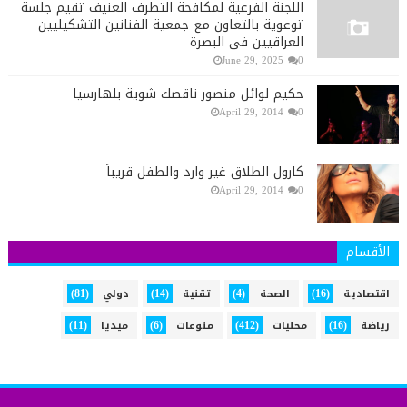
اللجنة الفرعية لمكافحة التطرف العنيف تقيم جلسة
توعوية بالتعاون مع جمعية الفنانين التشكيليين
العراقيين في البصرة
June 29, 2025
0
حكيم لوائل منصور ناقصك شوية بلهارسيا
April 29, 2014
0
كارول الطلاق غير وارد والطفل قريباً
April 29, 2014
0
الأقسام
(81)
(14)
(4)
(16)
اقتصادية
الصحة
تقنية
دولي
(11)
(6)
(412)
(16)
رياضة
محليات
منوعات
ميديا