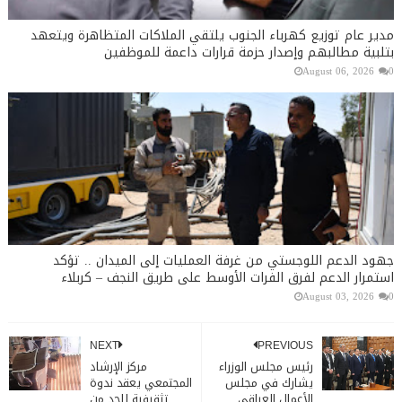
مدير عام توزيع كهرباء الجنوب يلتقي الملاكات المتظاهرة ويتعهد
بتلبية مطالبهم وإصدار حزمة قرارات داعمة للموظفين
August 06, 2026
0
جهود الدعم اللوجستي من غرفة العمليات إلى الميدان .. تؤكد
استمرار الدعم لفرق الفرات الأوسط على طريق النجف – كربلاء
August 03, 2026
0
NEXT
PREVIOUS
رئيس مجلس الوزراء
مركز الإرشاد
يشارك في مجلس
المجتمعي يعقد ندوة
الأعمال العراقي
تثقيفية للحد من