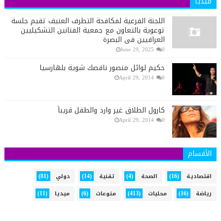
ميديا
اللجنة الفرعية لمكافحة التطرف العنيف تقيم جلسة
توعوية بالتعاون مع جمعية الفنانين التشكيليين
العراقيين في البصرة
June 29, 2025
0
حكيم لوائل منصور ناقصك شوية بلهارسيا
April 29, 2014
0
كارول الطلاق غير وارد والطفل قريباً
April 29, 2014
0
الأقسام
(81)
(14)
(4)
(16)
اقتصادية
الصحة
تقنية
دولي
(11)
(6)
(413)
(16)
رياضة
محليات
منوعات
ميديا