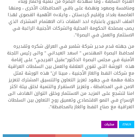
الفترة السابقة ، وما شهدته البصرة من تنمية واعمار وبناء
ومنافسة وصعود ونهضة على باقي المحافظات الأخرى ، ومنها
العاصمة بغداد وإقليم كردستان ، وايلاءه الأهمية القصوى لهذا
الملف الحيوي باعتباره احد الملفات ذات الاهتمام المشترك الذي
يصب بمصلحة الحكومة المحلية والشركات الأجنبية الراغبة في
الاستثمار والعمل في البصرة".
من جهته قدم مدير شركة شلمبر في العراق شكره وتقديره
لمحافظ البصرة المهندس " اسعد العيداني " والى رئيس اللجنة
الأمنية في مجلس البصرة الدكتور"عقيل الفريجي" على إقامة
هذه الورشة التي تقوي العلاقة والعمل بين السلطات العراقية
مع شركات النفط والغاز الأجنبية ، مبينا ان" هذه الورشة تمثل
حلقة مهمة في جهود تعزيز التعاون والتنسيق المشترك لتعزيز
الامن في المحافظة ، وتعزيز الاستقرار والتنمية لخلق بيئة اكثر
امنا لتشجع على المزيد من الاستثمار وخلق التوازن الهادف الى
الإسراع في النمو الاقتصادي وتعميق روح التعاون بين السلطات
العراقية مع صناع النفط والغاز بالمحافظة".
TAGS:
محليات