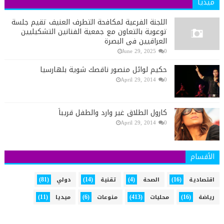
ميديا
اللجنة الفرعية لمكافحة التطرف العنيف تقيم جلسة
توعوية بالتعاون مع جمعية الفنانين التشكيليين
العراقيين في البصرة
June 29, 2025
0
حكيم لوائل منصور ناقصك شوية بلهارسيا
April 29, 2014
0
كارول الطلاق غير وارد والطفل قريباً
April 29, 2014
0
الأقسام
(81)
(14)
(4)
(16)
اقتصادية
الصحة
تقنية
دولي
(11)
(6)
(413)
(16)
رياضة
محليات
منوعات
ميديا